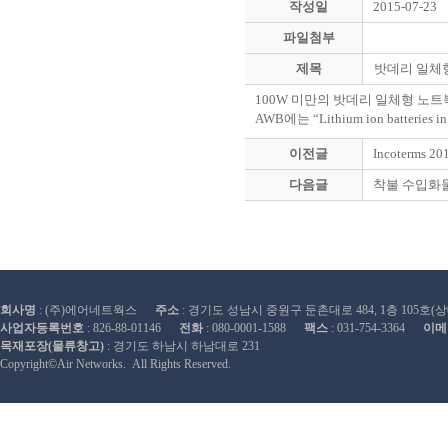
작성일
2015-07-23
파일첨부
제목
밧데리 일체형
100W 미만의 밧데리 일체형 노트북을
AWB에는 “Lithium ion batteries in
이전글
Incoterms 20
다음글
착불 수입화물 
회사명
: (주)에어네트웍스
주소
: 경기도 성남시 중원구 둔촌대로 484, 1층 105호
사업자등록번호
: 826-88-01146
전화
: 080-0001-1588
팩스
: 031-754-3364
이메
목재포장(물류창고)
: 경기도 하남시 하남대로 231
Copyright©Air Networks. All Rights Reserved.